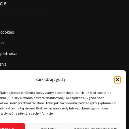
cje
 cookies
in
 płatności
enia
Zarządzaj zgodą
jak najlepsze wrażenia, korzystamy z technologii, takich jak pliki cookie, do
ia i/lub uzyskiwania dostępu do informacji o urządzeniu. Zgoda na te
pozwoli nam przetwarzać dane, takie jak zachowanie podczas przeglądania lub
tyfikatory na tej stronie. Brak wyrażenia zgody lub wycofanie zgody może
 wpłynąć na niektóre cechy i funkcje.