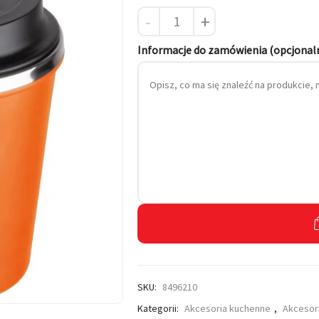
-
+
 własnym haftem
Informacje do zamówienia (opcjonal
SKU:
8496210
Kategorii:
Akcesoria kuchenne
,
Akcesor