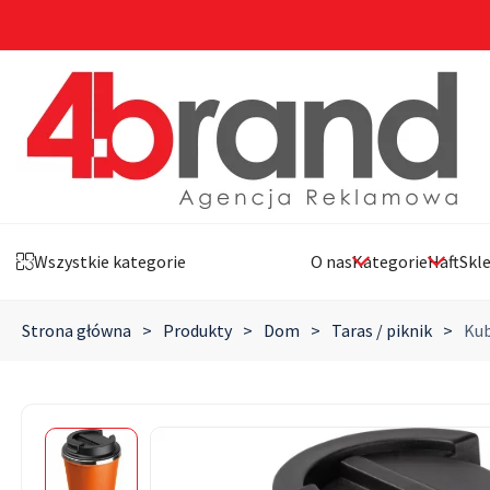
Wszystkie kategorie
O nas
Kategorie
Haft
Skl
Strona główna
>
Produkty
>
Dom
>
Taras / piknik
>
Kub