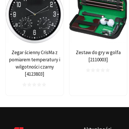
Zegar ścienny CrisMa z
Zestaw do gry w golfa
pomiarem temperatury i
[2110003]
wilgotności czarny
[4123803]