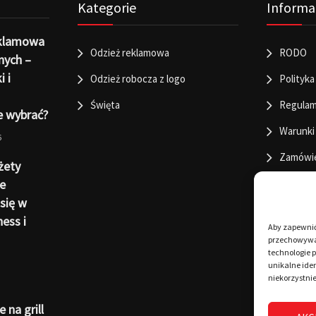
Kategorie
Informa
eklamowa
Odzież reklamowa
RODO
nych –
i i
Odzież robocza z logo
Polityka
Święta
Regulam
e wybrać?
Warunki
6
Zamówi
żety
e
się w
ness i
Aby zapewnić 
przechowywan
technologie 
unikalne iden
niekorzystnie
 na grill