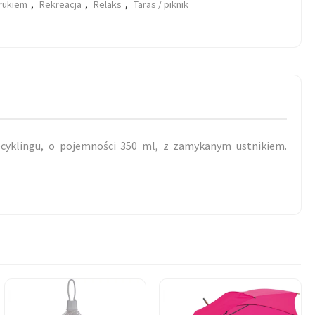
drukiem
,
Rekreacja
,
Relaks
,
Taras / piknik
ecyklingu, o pojemności 350 ml, z zamykanym ustnikiem.