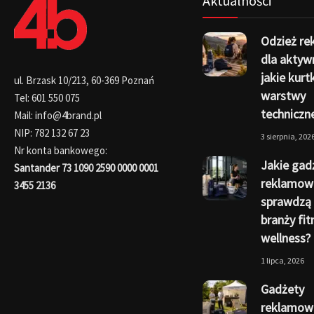
Aktualności
Odzież r
dla aktyw
jakie kurtk
ul. Brzask 10/213, 60-369 Poznań
warstwy
Tel: 601 550 075
techniczn
Mail: info@4brand.pl
NIP: 782 132 67 23
3 sierpnia, 202
Nr konta bankowego:
Jakie gad
Santander 73 1090 2590 0000 0001
reklamow
3455 2136
sprawdzą 
branży fit
wellness?
1 lipca, 2026
Gadżety
reklamowe