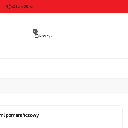
601 55 00 75
0
Koszyk
0 ml pomarańczowy