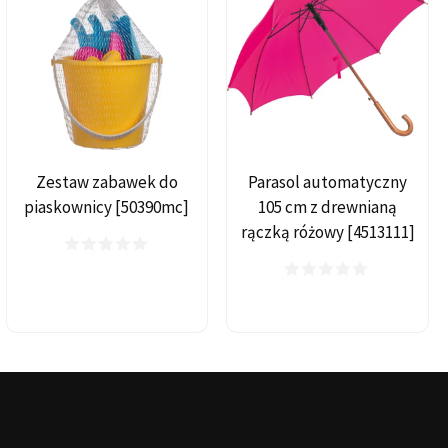
Zestaw zabawek do
Parasol automatyczny
piaskownicy [50390mc]
105 cm z drewnianą
rączką różowy [4513111]