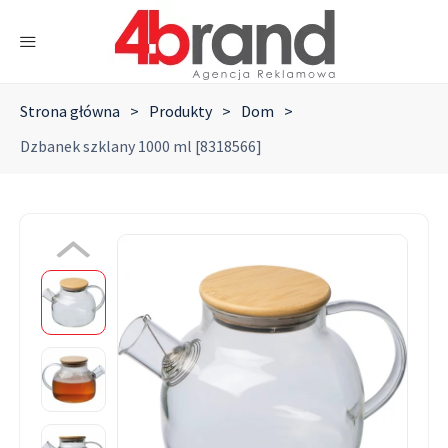
Strona główna
>
Produkty
>
Dom
>
Dzbanek szklany 1000 ml [8318566]