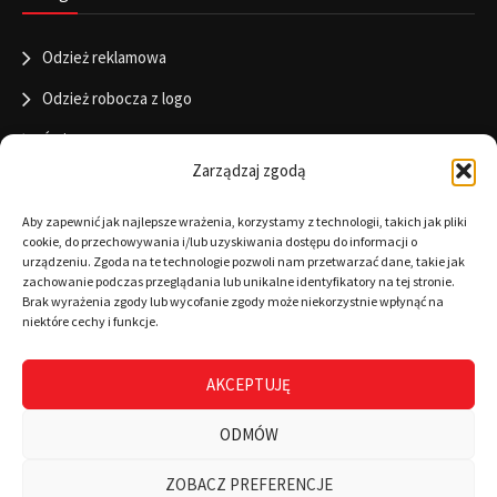
Odzież reklamowa
Odzież robocza z logo
Święta
Zarządzaj zgodą
Informacje
Aby zapewnić jak najlepsze wrażenia, korzystamy z technologii, takich jak pliki
cookie, do przechowywania i/lub uzyskiwania dostępu do informacji o
urządzeniu. Zgoda na te technologie pozwoli nam przetwarzać dane, takie jak
zachowanie podczas przeglądania lub unikalne identyfikatory na tej stronie.
RODO
Brak wyrażenia zgody lub wycofanie zgody może niekorzystnie wpłynąć na
niektóre cechy i funkcje.
Polityka cookies
Regulamin
AKCEPTUJĘ
Warunki płatności
ODMÓW
Zamówienia
ZOBACZ PREFERENCJE