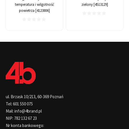
temperatura i wilgotność
zielony [4513129]
powietrza [4123806]
ul. Brzask 10/213, 60-369 Poznań
Tel: 601 550 075
Mail: info@4brand.pl
NIP: 782 132 67 23
Nr konta bankowego: