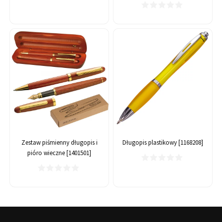
Zestaw piśmienny długopis i
Długopis plastikowy [1168208]
pióro wieczne [1401501]