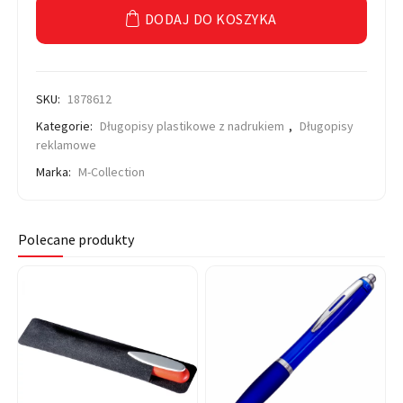
DODAJ DO KOSZYKA
SKU:
1878612
Kategorie:
Długopisy plastikowe z nadrukiem
,
Długopisy
reklamowe
Marka:
M-Collection
Polecane produkty