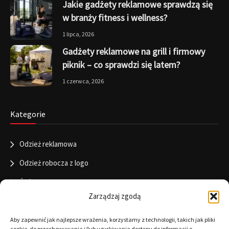
Jakie gadżety reklamowe sprawdzą się
w branży fitness i wellness?
1 lipca, 2026
Gadżety reklamowe na grill i firmowy
piknik – co sprawdzi się latem?
1 czerwca, 2026
Kategorie
Odzież reklamowa
Odzież robocza z logo
Święta
Zarządzaj zgodą
Informacje
Aby zapewnić jak najlepsze wrażenia, korzystamy z technologii, takich jak pliki
cookie, do przechowywania i/lub uzyskiwania dostępu do informacji o