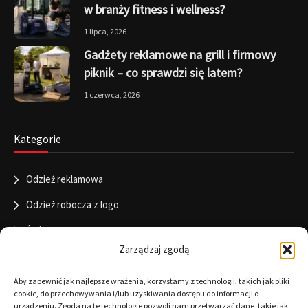
w branży fitness i wellness?
1 lipca, 2026
Gadżety reklamowe na grill i firmowy
piknik – co sprawdzi się latem?
1 czerwca, 2026
Kategorie
Odzież reklamowa
Odzież robocza z logo
Święta
Zarządzaj zgodą
Informacje
Aby zapewnić jak najlepsze wrażenia, korzystamy z technologii, takich jak pliki
cookie, do przechowywania i/lub uzyskiwania dostępu do informacji o
urządzeniu. Zgoda na te technologie pozwoli nam przetwarzać dane, takie jak