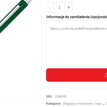
-
+
 własnym haftem
Informacje do zamówienia (opcjonal
SKU:
1368099
Kategorie:
Długopisy metalowe z logo
,