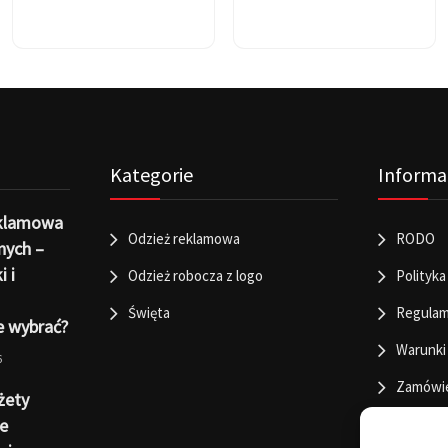
Kategorie
Informa
eklamowa
Odzież reklamowa
RODO
nych –
i i
Odzież robocza z logo
Polityka
Święta
Regulam
e wybrać?
Warunki
6
Zamówi
żety
e