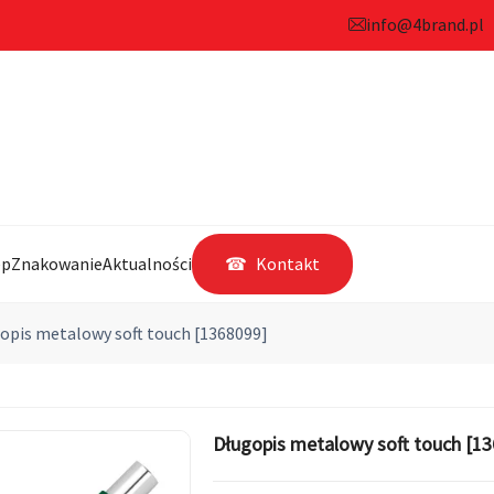
info@4brand.pl
ep
Znakowanie
Aktualności
Kontakt
opis metalowy soft touch [1368099]
Długopis metalowy soft touch [1