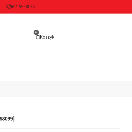
601 55 00 75
0
Koszyk
368099]