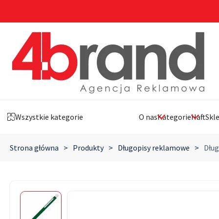
Wszystkie kategorie
O nas
Kategorie
Haft
Skl
Strona główna
>
Produkty
>
Długopisy reklamowe
>
Dług