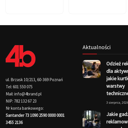
Aktualności
Odzież r
dla aktyw
jakie kurtk
ul. Brzask 10/213, 60-369 Poznań
warstwy
Tel: 601 550 075
techniczn
Mail: info@4brand.pl
NIP: 782 132 67 23
3 sierpnia, 202
Nr konta bankowego:
Jakie gad
Santander 73 1090 2590 0000 0001
reklamow
3455 2136