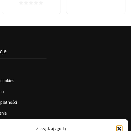
cje
 cookies
in
 płatności
enia
Zarządzaj zgodą