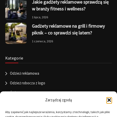
Jakie gadżety reklamowe sprawdzą się
w branży fitness i wellness?
1 lipca, 2026
Gadżety reklamowe na grill i firmowy
piknik – co sprawdzi się latem?
1 czerwca, 2026
Kategorie
Odzież reklamowa
Odzież robocza z logo
Święta
Zarządzaj zgodą
Informacje
Aby zapewnić jak najlepsze wrażenia, korzystamy z technologii, takich jak pliki
cookie, do przechowywania i/lub uzyskiwania dostępu do informacji o