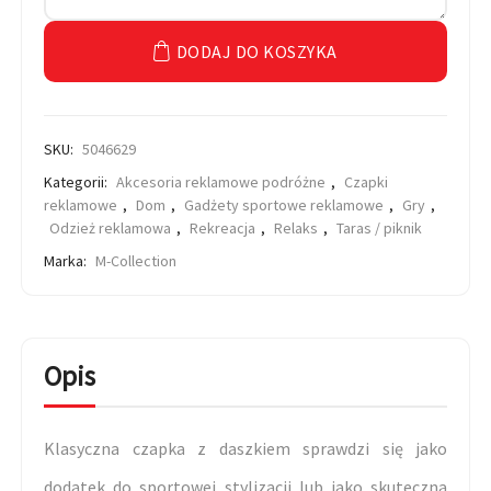
DODAJ DO KOSZYKA
SKU:
5046629
Kategorii:
Akcesoria reklamowe podróżne
,
Czapki
reklamowe
,
Dom
,
Gadżety sportowe reklamowe
,
Gry
,
Odzież reklamowa
,
Rekreacja
,
Relaks
,
Taras / piknik
Marka:
M-Collection
Opis
Klasyczna czapka z daszkiem sprawdzi się jako
dodatek do sportowej stylizacji lub jako skuteczna