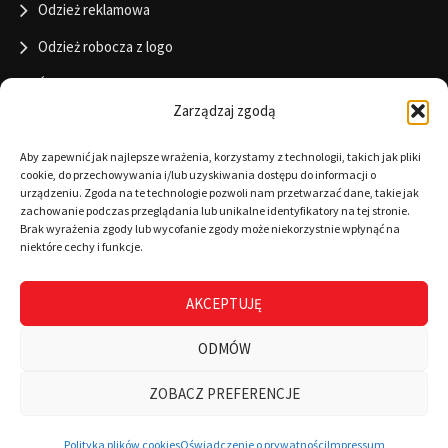
Odzież reklamowa
Odzież robocza z logo
Święta
Zarządzaj zgodą
Informacje
Aby zapewnić jak najlepsze wrażenia, korzystamy z technologii, takich jak pliki
cookie, do przechowywania i/lub uzyskiwania dostępu do informacji o
urządzeniu. Zgoda na te technologie pozwoli nam przetwarzać dane, takie jak
zachowanie podczas przeglądania lub unikalne identyfikatory na tej stronie.
RODO
Brak wyrażenia zgody lub wycofanie zgody może niekorzystnie wpłynąć na
niektóre cechy i funkcje.
Polityka cookies
Regulamin
AKCEPTUJĘ
Warunki płatności
ODMÓW
Zamówienia
ZOBACZ PREFERENCJE
0
Wszystkie kategorie
Wyszukaj
Mój koszyk
Polityka plików cookies
Oświadczenie o prywatności
Impressum