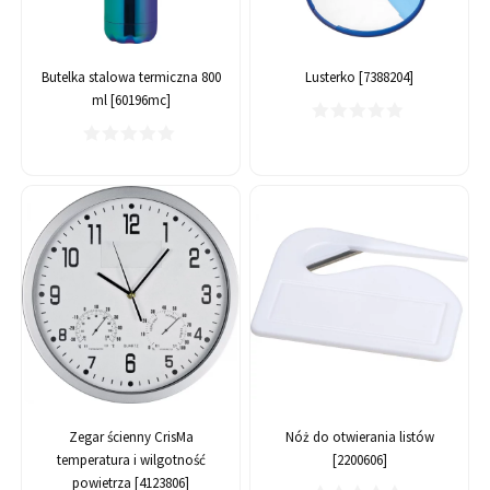
Butelka stalowa termiczna 800
Lusterko [7388204]
ml [60196mc]
Zegar ścienny CrisMa
Nóż do otwierania listów
temperatura i wilgotność
[2200606]
powietrza [4123806]