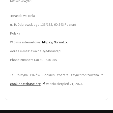
kontaktowych:
4brand Ewa Bela
ul. H. Dąbrowskiego 133/135, 60-543 Poznań
Polska
Witryna internetowa:
https://4brand.pl
Adres e-mail:
ewa.bela@
4brand.pl
Phone number: +48 601 550 075
Ta Polityka Plików Cookies została zsynchronizowana z
cookiedatabase.org
w dniu sierpień 21, 2025.